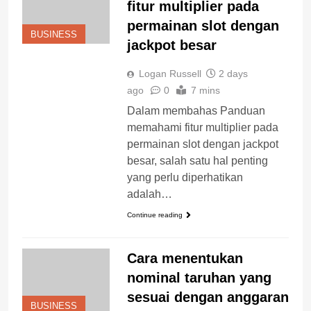
fitur multiplier pada
permainan slot dengan
BUSINESS
jackpot besar
Logan Russell
2 days
ago
0
7 mins
Dalam membahas Panduan
memahami fitur multiplier pada
permainan slot dengan jackpot
besar, salah satu hal penting
yang perlu diperhatikan
adalah…
Continue reading
Cara menentukan
nominal taruhan yang
sesuai dengan anggaran
BUSINESS