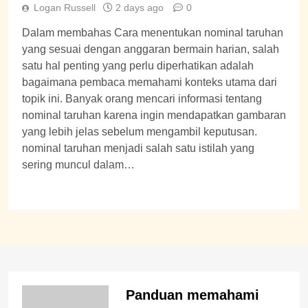
Logan Russell
2 days ago
0
Dalam membahas Cara menentukan nominal taruhan
yang sesuai dengan anggaran bermain harian, salah
satu hal penting yang perlu diperhatikan adalah
bagaimana pembaca memahami konteks utama dari
topik ini. Banyak orang mencari informasi tentang
nominal taruhan karena ingin mendapatkan gambaran
yang lebih jelas sebelum mengambil keputusan.
nominal taruhan menjadi salah satu istilah yang
sering muncul dalam…
Panduan memahami