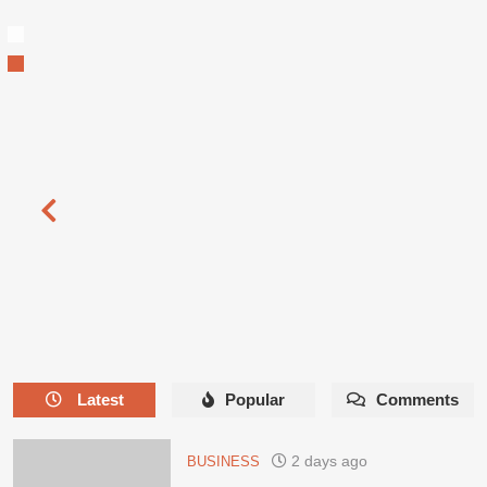
menentukan
memahami
menentukan
memahami
menentukan
nominal
fitur
nominal
fitur
nominal
taruhan
multiplier
taruhan
multiplier
taruhan
yang
pada
yang
pada
yang
sesuai
permainan
sesuai
permainan
sesuai
dengan
slot
dengan
slot
dengan
anggaran
dengan
anggaran
dengan
anggaran
bermain
jackpot
bermain
jackpot
bermain
harian
besar
harian
besar
harian
Latest
Popular
Comments
2 days ago
BUSINESS