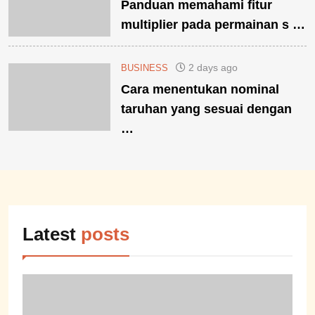
Panduan memahami fitur
multiplier pada permainan s …
2 days ago
BUSINESS
Cara menentukan nominal
taruhan yang sesuai dengan
…
Latest
posts