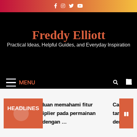
Skip
to
content
Freddy Elliott
Practical Ideas, Helpful Guides, and Everyday Inspiration
MENU
BUSINESS
BUSINESS
BUSINESS
BUSINESS
BUSINESS
2
2
2
2
2
Panduan memahami fitur
Cara mene
days
days
days
days
days
HEADLINES
multiplier pada permainan
taruhan ya
ago
ago
ago
ago
ago
slot dengan …
dengan an
Cara
Panduan
Cara
Panduan
Cara